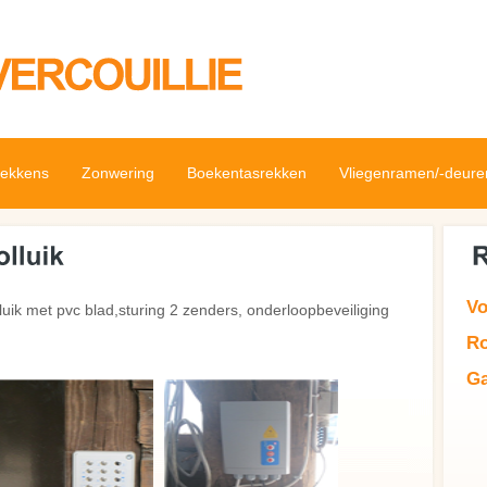
ekkens
Zonwering
Boekentasrekken
Vliegenramen/-deure
Vo
ik met pvc blad,sturing 2 zenders, onderloopbeveiliging
Ro
Ga