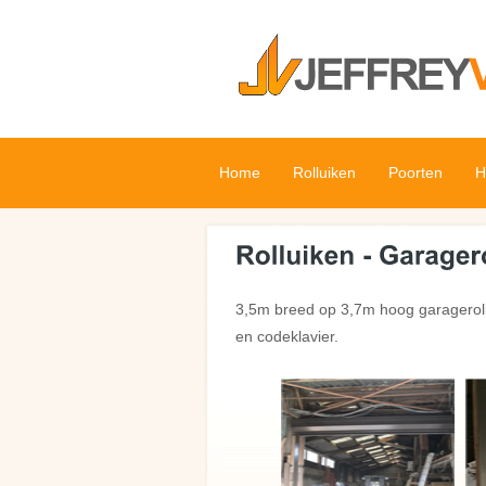
Home
Rolluiken
Poorten
H
3,5m breed op 3,7m hoog garagerollu
en codeklavier.